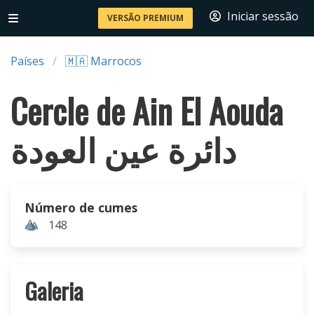
Iniciar sessão
VERSÃO PREMIUM
Países
🇲🇦 Marrocos
Cercle de Ain El Aouda
دائرة عين العودة
Número de cumes
148
Galeria