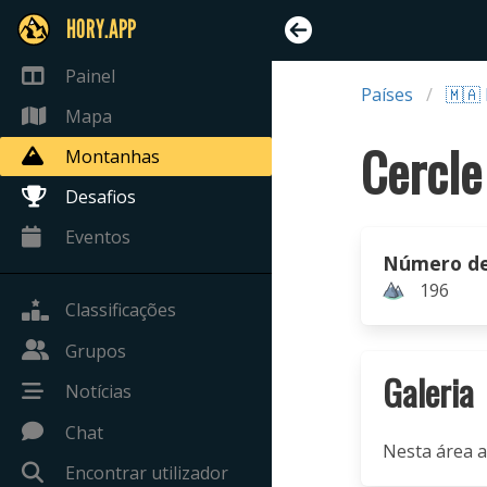
HORY.APP
Painel
Países
🇲🇦
Mapa
Montanhas
Desafios
Eventos
Número d
196
Classificações
Grupos
Galeria
Notícias
Chat
Nesta área a
Encontrar utilizador