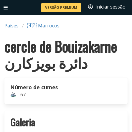
Iniciar sessão
VERSÃO PREMIUM
Países
🇲🇦 Marrocos
cercle de Bouizakarne
دائرة بويزكارن
Número de cumes
67
Galeria