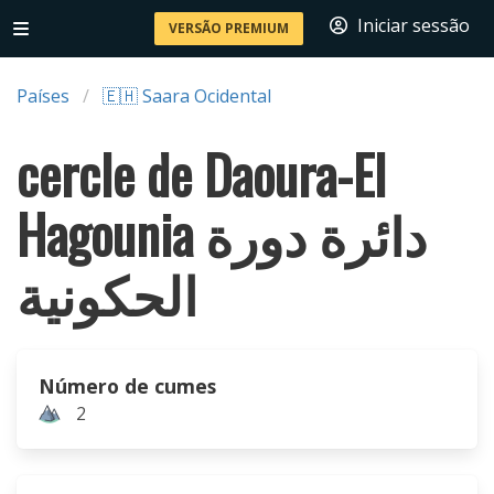
Iniciar sessão
VERSÃO PREMIUM
Países
🇪🇭 Saara Ocidental
cercle de Daoura-El
Hagounia دائرة دورة
الحكونية
Número de cumes
2