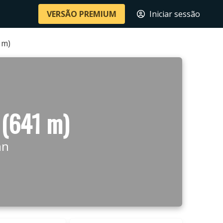
VERSÃO PREMIUM
Iniciar sessão
 m)
 (641 m)
nn