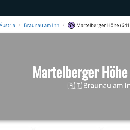
Áustria
Braunau am Inn
Martelberger Höhe (641
Martelberger Höhe
🇦🇹 Braunau am I