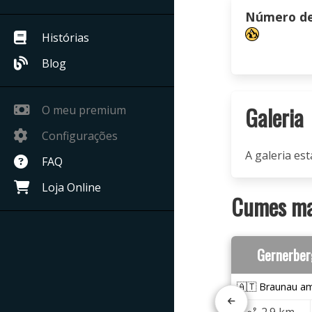
Número de 
Histórias
Blog
Galeria
O meu premium
Configurações
A galeria est
FAQ
Loja Online
Cumes mai
Gernerber
🇦🇹 Braunau am