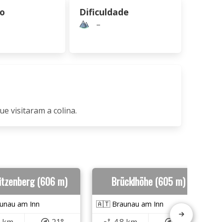
ão
Dificuldade
–
ue visitaram a colina.
itzenberg (606 m)
Brücklhöhe (605 m)
aunau am Inn
🇦🇹 Braunau am Inn