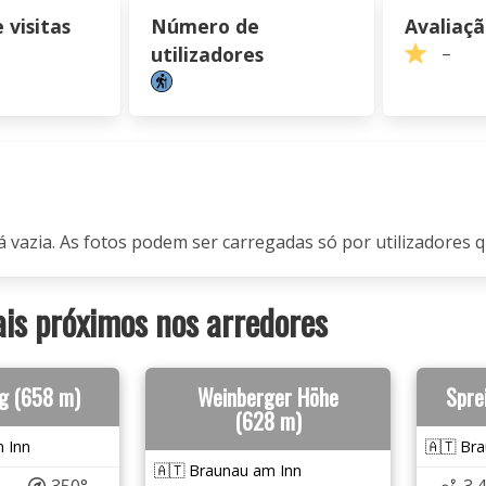
visitas
Número de
Avaliaç
utilizadores
–
á vazia. As fotos podem ser carregadas só por utilizadores q
s próximos nos arredores
g (658 m)
Weinberger Höhe
Spre
(628 m)
 Inn
🇦🇹 Br
🇦🇹 Braunau am Inn