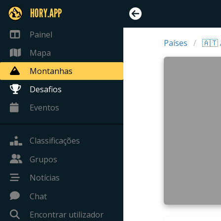
HORY.APP
Painel
Países
🇦🇹 
Mapa
Montanhas
Desafios
Eventos
Classificações
Grupos
Notícias
Chat
Encontrar utilizador