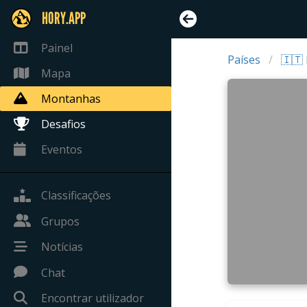
HORY.APP
Painel
Países
🇮🇹 
Mapa
Montanhas
Desafios
Eventos
Classificações
Grupos
Notícias
Chat
Encontrar utilizador