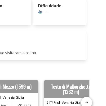
ão
Dificuldade
–
ue visitaram a colina.
di Mezzo (1599 m)
Testa di Malborghetto
(1262 m)
li-Venezia Giulia
🇮🇹 Friuli-Venezia Giulia