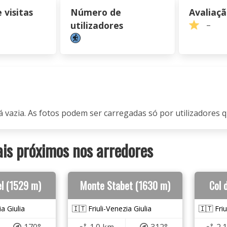
visitas
Número de
Avaliaç
utilizadores
–
á vazia. As fotos podem ser carregadas só por utilizadores q
s próximos nos arredores
el (1529 m)
Monte Stabet (1630 m)
Col 
ia Giulia
🇮🇹 Friuli-Venezia Giulia
🇮🇹 Friu