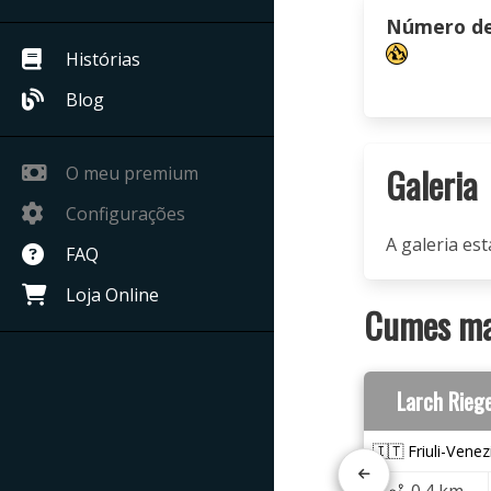
Número de 
Histórias
Blog
Galeria
O meu premium
Configurações
A galeria est
FAQ
Loja Online
Cumes mai
Larch Rieg
🇮🇹 Friuli-Venez