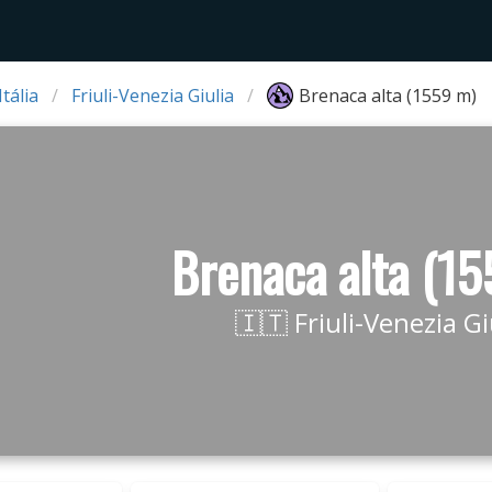
Itália
Friuli-Venezia Giulia
Brenaca alta (1559 m)
Brenaca alta (1
🇮🇹 Friuli-Venezia Gi