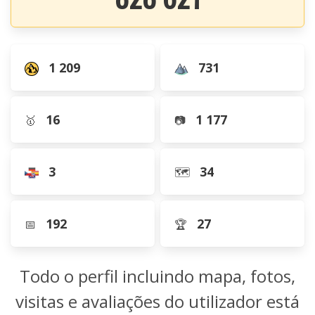
1 209
731
16
1 177
🥇
📷
3
34
🗺️
192
27
📅
🏆
Todo o perfil incluindo mapa, fotos,
visitas e avaliações do utilizador está