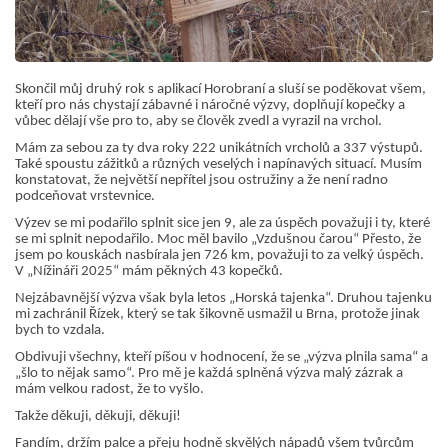
Skončil můj druhý rok s aplikací Horobraní a sluší se poděkovat všem,
kteří pro nás chystají zábavné i náročné výzvy, doplňují kopečky a
vůbec dělají vše pro to, aby se člověk zvedl a vyrazil na vrchol.
Mám za sebou za ty dva roky 222 unikátních vrcholů a 337 výstupů.
Také spoustu zážitků a různých veselých i napínavých situací. Musím
konstatovat, že největší nepřítel jsou ostružiny a že není radno
podceňovat vrstevnice.
Výzev se mi podařilo splnit sice jen 9, ale za úspěch považuji i ty, které
se mi splnit nepodařilo. Moc měl bavilo „Vzdušnou čarou“ Přesto, že
jsem po kouskách nasbírala jen 726 km, považuji to za velký úspěch.
V „Nížináři 2025“ mám pěkných 43 kopečků.
Nejzábavnější výzva však byla letos „Horská tajenka“. Druhou tajenku
mi zachránil Řízek, který se tak šikovně usmažil u Brna, protože jinak
bych to vzdala.
Obdivuji všechny, kteří píšou v hodnocení, že se „výzva plnila sama“ a
„šlo to nějak samo“. Pro mě je každá splněná výzva malý zázrak a
mám velkou radost, že to vyšlo.
Takže děkuji, děkuji, děkuji!
Fandím, držím palce a přeju hodně skvělých nápadů všem tvůrcům