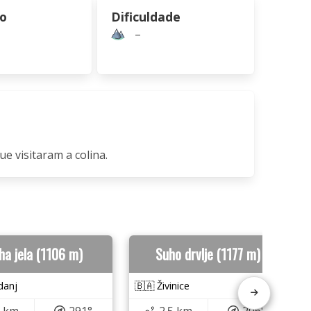
ão
Dificuldade
–
ue visitaram a colina.
ha jela (1106 m)
Suho drvlje (1177 m)
danj
🇧🇦 Živinice