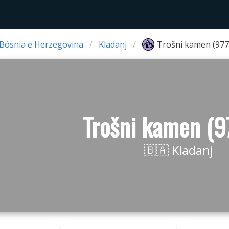
 Bósnia e Herzegovina
Kladanj
Trošni kamen (977
Trošni kamen (9
🇧🇦 Kladanj