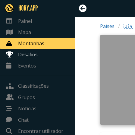
HORY.APP
Painel
Países
🇧🇦
Mapa
Montanhas
Desafios
Eventos
Classificações
Grupos
Notícias
Chat
Encontrar utilizador