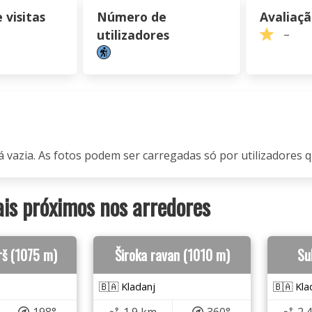
visitas
Número de
Avaliaç
utilizadores
–
á vazia. As fotos podem ser carregadas só por utilizadores q
s próximos nos arredores
rš (1075 m)
Široka ravan (1010 m)
Su
🇧🇦 Kladanj
🇧🇦 Kla