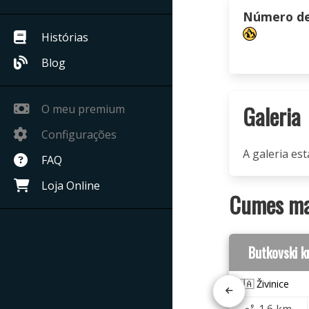
Número de 
Histórias
Blog
Galeria
O meu premium
Configurações
A galeria est
FAQ
Loja Online
Cumes mai
Butkovski k
🇧🇦 Živinice